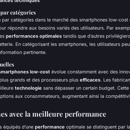
ances techniques
par catégories
 par catégories dans le marché des smartphones low-cost 
ur répondre aux besoins variés des utilisateurs. Par exempl
des
performances optimales
tandis que d’autres privilégier
terie. En catégorisant les smartphones, les utilisateurs pe
nformation pertinente.
uelles
smartphones low-cost
évolue constamment avec des innova
plus grands et des processeurs plus
efficaces
. Les fabrican
eilleure
technologie
sans dépasser un certain budget. Cett
options aux consommateurs, augmentant ainsi la compétitiv
s avec la meilleure performance
s équipés d’une
performance
optimale se distinguent par l