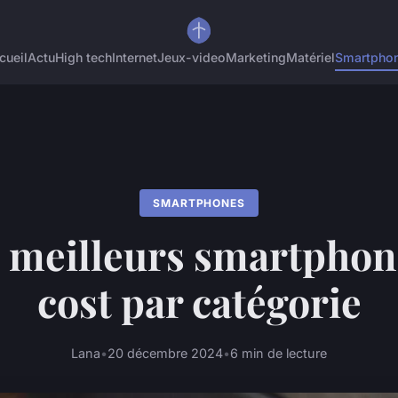
cueil
Actu
High tech
Internet
Jeux-video
Marketing
Matériel
Smartpho
SMARTPHONES
s meilleurs smartphon
cost par catégorie
Lana
•
20 décembre 2024
•
6 min de lecture