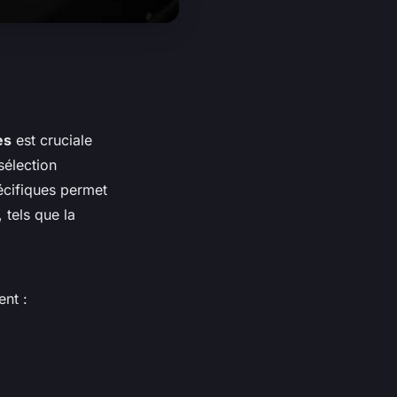
es
est cruciale
sélection
écifiques permet
 tels que la
nt :