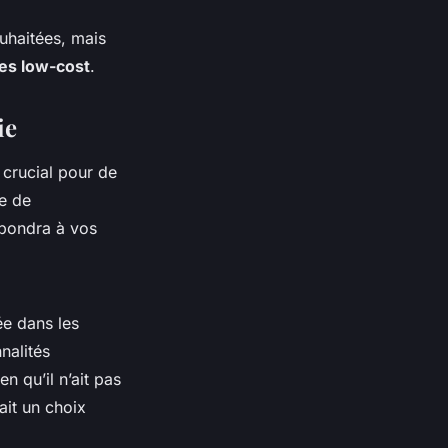
uhaitées, mais
es low-cost
.
ie
crucial pour de
e de
épondra à vos
e dans les
nalités
n qu’il n’ait pas
ait un choix