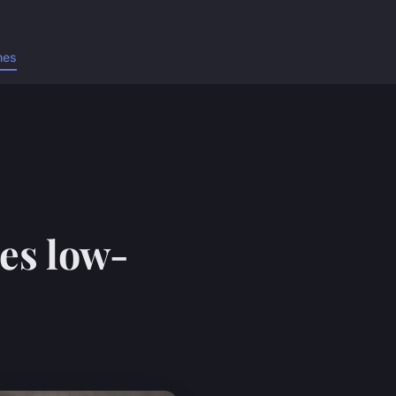
nes
es low-