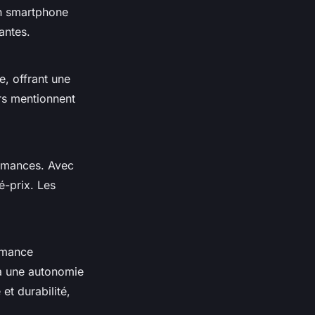
Un smartphone
antes.
, offrant une
urs mentionnent
ormances. Avec
é-prix. Les
ormance
 à une autonomie
et durabilité,