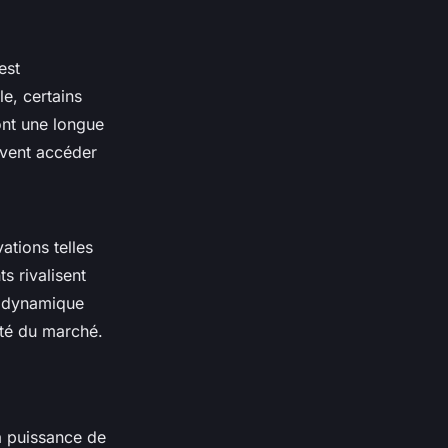
est
e, certains
ont une longue
uvent accéder
tions telles
ts rivalisent
e dynamique
ité du marché.
a puissance de