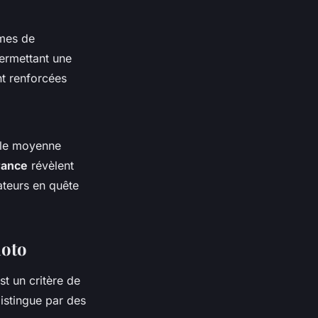
rmes de
permettant une
nt renforcées
ille moyenne
rance
révèlent
ateurs en quête
hoto
st un critère de
istingue par des