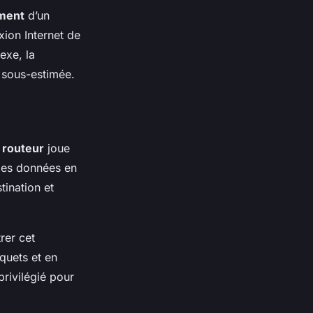
ment
d’un
xion Internet de
exe, la
e sous-estimée.
n
routeur
joue
 les données en
ination et
rer cet
aquets et en
rivilégié pour