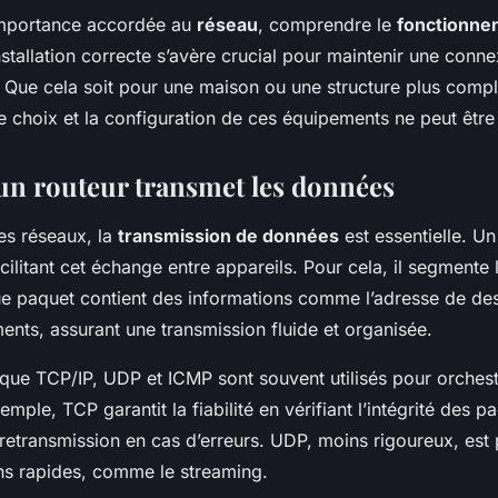
importance accordée au
réseau
, comprendre le
fonctionne
nstallation correcte s’avère crucial pour maintenir une conne
e. Que cela soit pour une maison ou une structure plus compl
e choix et la configuration de ces équipements ne peut êtr
n routeur transmet les données
es réseaux, la
transmission de données
est essentielle. U
acilitant cet échange entre appareils. Pour cela, il segmente
e paquet contient des informations comme l’adresse de dest
ents, assurant une transmission fluide et organisée.
 que TCP/IP, UDP et ICMP sont souvent utilisés pour orchest
mple, TCP garantit la fiabilité en vérifiant l’intégrité des p
etransmission en cas d’erreurs. UDP, moins rigoureux, est p
ns rapides, comme le streaming.