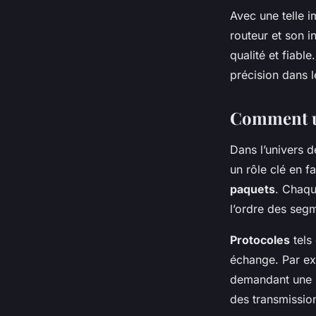
Avec une telle 
routeur et son i
qualité et fiabl
précision dans l
Comment u
Dans l’univers d
un rôle clé en f
paquets
. Chaqu
l’ordre des segm
Protocoles
tels
échange. Par exe
demandant une r
des transmissio