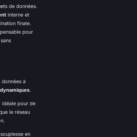
uets de données.
ent
interne et
nation finale.
ispensable pour
 sans
s données à
dynamiques
.
, idéale pour de
sque le réseau
on.
e souplesse en