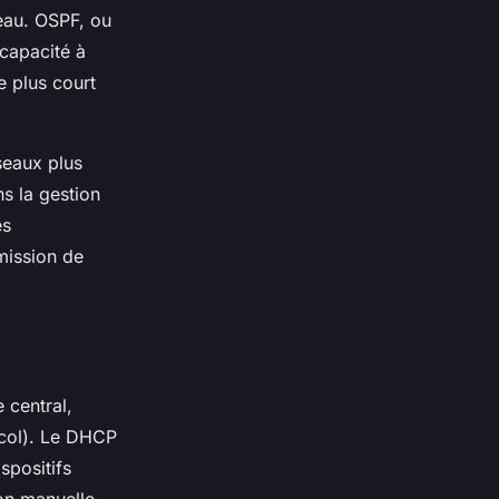
eau. OSPF, ou
 capacité à
e plus court
seaux plus
s la gestion
es
mission de
 central,
col). Le DHCP
spositifs
ion manuelle