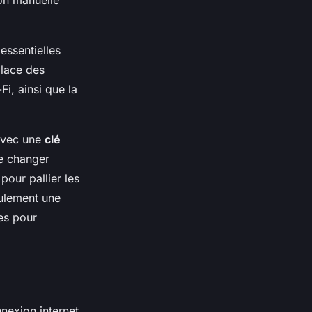
essentielles
place des
Fi, ainsi que la
 avec une
clé
de changer
pour pallier les
eulement une
es pour
nexion internet