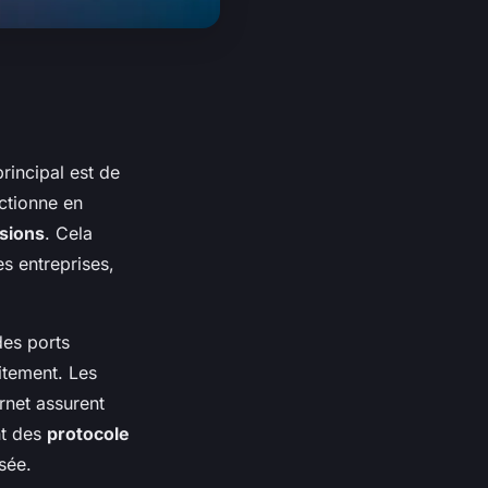
principal est de
nctionne en
sions
. Cela
es entreprises,
des ports
aitement. Les
rnet assurent
nt des
protocole
sée.