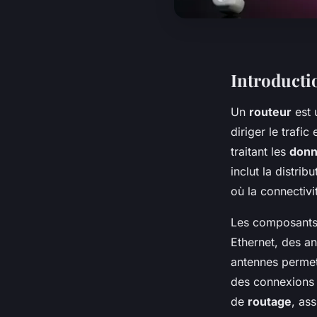
Introducti
Un
routeur
est 
diriger le trafic
traitant les
don
inclut la distri
où la connectivi
Les composants 
Ethernet, des an
antennes permett
des connexions 
de
routage
, as