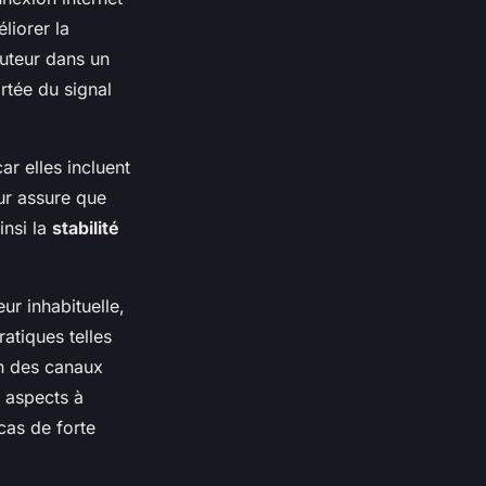
liorer la
outeur dans un
rtée du signal
ar elles incluent
ur assure que
insi la
stabilité
r inhabituelle,
atiques telles
on des canaux
 aspects à
cas de forte