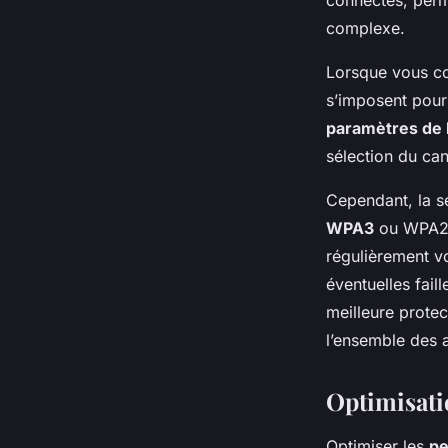
complexe.
Lorsque vous con
s’imposent pour 
paramètres de
sélection du ca
Cependant, la s
WPA3
ou WPA2 e
régulièrement vo
éventuelles fail
meilleure prote
l’ensemble des 
Optimisati
Optimiser les
pe