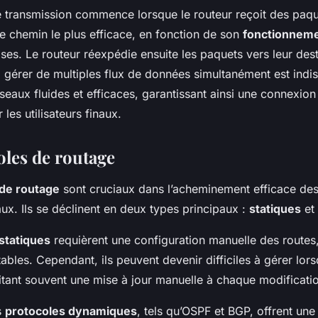
 transmission commence lorsque le routeur reçoit des paq
 le chemin le plus efficace, en fonction de son
fonctionnem
ses. Le routeur réexpédie ensuite les paquets vers leur desti
à gérer de multiples flux de données simultanément est ind
seaux fluides et efficaces, garantissant ainsi une connexion
 les utilisateurs finaux.
oles de routage
 de routage
sont cruciaux dans l’acheminement efficace de
aux. Ils se déclinent en deux types principaux :
statiques
et
statiques
requièrent une configuration manuelle des routes
tables. Cependant, ils peuvent devenir difficiles à gérer lor
sitant souvent une mise à jour manuelle à chaque modificati
s
protocoles dynamiques
, tels qu’OSPF et BGP, offrent un