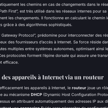
tiquement les chemins en cas de changements dans le rés
ath First”, est très utilisé dans les réseaux internes pour sa
ent les changements. Il fonctionne en calculant le chemin l
ts grâce à des algorithmes sophistiqués.
 Gateway Protocol”, prédomine pour interconnecter des ré
ux des fournisseurs d’accès à Internet. Sa force réside dan
utes multiples entre systèmes autonomes, optimisant ainsi l
es protocoles forment l’épine dorsale qui assure une trans
t efficace.
des appareils à Internet via un routeur
fficacement les appareils à Internet, le
routeur
joue un rôle
ce au mécanisme
DHCP
(Dynamic Host Configuration Proto
cessus en attribuant automatiquement des adresses IP aux di
mettant une
connexion
fluide sans nécessiter de configurat