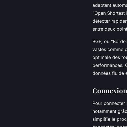
adaptant automa
“Open Shortest P
détecter rapidem
entre deux poin
BGP, ou “Border
vastes comme ce
optimale des ro
performances. C
données fluide e
Connexion 
Pour connecter e
notamment grâ
simplifie le pro
connectés, per