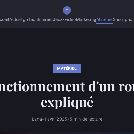
cueil
Actu
High tech
Internet
Jeux-video
Marketing
Matériel
Smartpho
MATÉRIEL
onctionnement d'un ro
expliqué
Lana
•
1 avril 2025
•
5 min de lecture